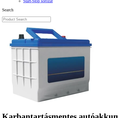
Start-Stop sorozat
Search
Karbantartásmentes autóakku