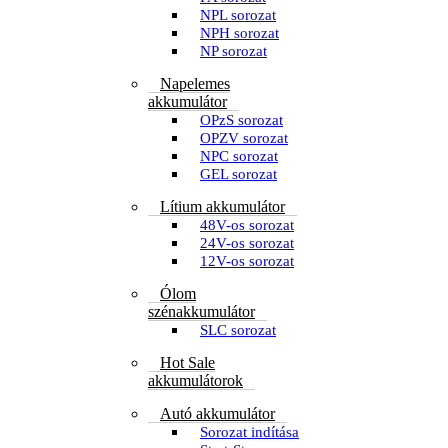
NPL sorozat
NPH sorozat
NP sorozat
Napelemes
akkumulátor
OPzS sorozat
OPZV sorozat
NPC sorozat
GEL sorozat
Lítium akkumulátor
48V-os sorozat
24V-os sorozat
12V-os sorozat
Ólom
szénakkumulátor
SLC sorozat
Hot Sale
akkumulátorok
Autó akkumulátor
Sorozat indítása