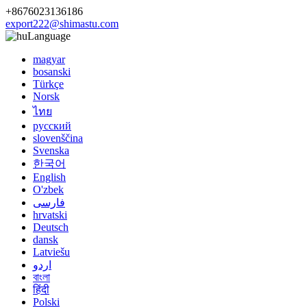
+8676023136186
export222@shimastu.com
Language
magyar
bosanski
Türkçe
Norsk
ไทย
русский
slovenščina
Svenska
한국어
English
O'zbek
فارسی
hrvatski
Deutsch
dansk
Latviešu
اردو
বাংলা
हिंदी
Polski