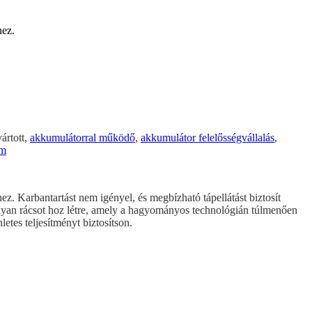
hez.
ártott,
akkumulátorral működő
,
akkumulátor felelősségvállalás
,
ám
 Karbantartást nem igényel, és megbízható tápellátást biztosít
an rácsot hoz létre, amely a hagyományos technológián túlmenően
etes teljesítményt biztosítson.