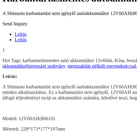
A Shimastu karbantartást nem igénylő autóakkumulátor 12V60AH(8661
Send Inquiry
Leírás
Leírás
1
Hot Tags: karbantartásmentes autó akkumulátor 12v60ah, Kína, beszáll
akkumulátorbiztonsági szabvány
,
megszakítás nélküli energiakulccsal
Leírás:
A Shimastu karbantartást nem igénylő autóakkumulátor 12V60AH(86610)
minden alkalmazáshoz. Ez a karbantartást nem igénylő, 12V60AH au
átfogó teljesítményt nyújt az akkumulátor számára, lehetővé teszi, hog
Modell: 12V60AH(86610)
Méretek: 228*173*177*197mm