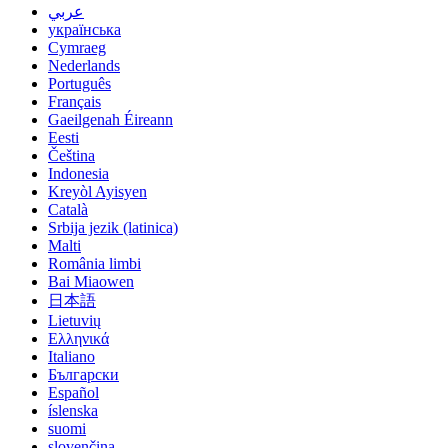
عربي
українська
Cymraeg
Nederlands
Português
Français
Gaeilgenah Éireann
Eesti
Čeština
Indonesia
Kreyòl Ayisyen
Català
Srbija jezik (latinica)
Malti
România limbi
Bai Miaowen
日本語
Lietuvių
Ελληνικά
Italiano
Български
Español
íslenska
suomi
slovenčina