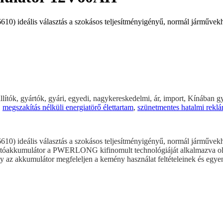
0) ideális választás a szokásos teljesítményigényű, normál járművek
ítók, gyártók, gyári, egyedi, nagykereskedelmi, ár, import, Kínában gy
,
megszakítás nélküli energiatörő élettartam
,
szünetmentes hatalmi rekl
 ideális választás a szokásos teljesítményigényű, normál járművekhez.
tóakkumulátor a PWERLONG kifinomult technológiáját alkalmazva oly
y az akkumulátor megfeleljen a kemény használat feltételeinek és egyenl