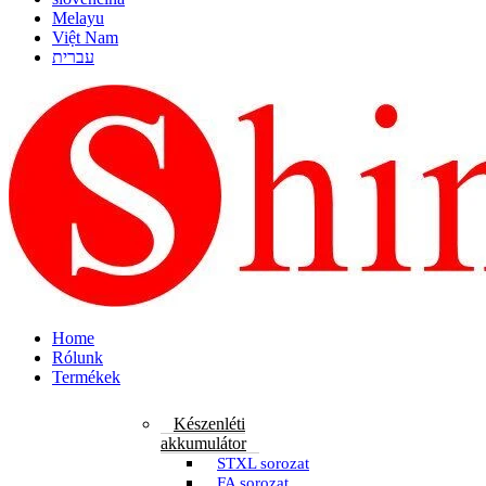
Melayu
Việt Nam
עברית
Home
Rólunk
Termékek
Készenléti
akkumulátor
STXL sorozat
FA sorozat