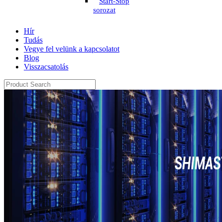
Start-Stop
sorozat
Hír
Tudás
Vegye fel velünk a kapcsolatot
Blog
Visszacsatolás