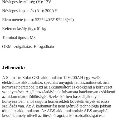
Névleges feszültség (V): 12V
Névleges kapacitás (Ah): 200AH
Elem mérete (mm): 522*240*219*223(±2)
Referenciasúly (kg): 61 kg
Terminál típusa: M8
OEM szolgáltatás: Elfogadható
Jellemzők:
A Shimastu Solar GEL akkumulátor 12V200AH egy zselés
elektrolitos akkumulátor, speciális anyagok felhasználásával, ami
környezetbarátabbá teszi az akkumulátort és csökkenti a környezet
szennyezését. A gél hozzáadásának folyamata hatékonyan csökkenti
az akkumulátor töltöttségét. Széles körben használják olyan
környezetben, ahol szigorú hőmérsékleti követelmények és rossz
szellőzés van. Az
A karbantartást nem igénylő technológia jobban
tömíti az akkumulátort. Az ABS akkumulátorház ABS anyagból
készült, amely növeli az ütésállóságot, a korrózióállóságot és a