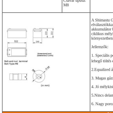
Csavar típusa:
M8
A Shimastu Ge
elválasztókkal
akkumulátor b
ciklikus mély
környezetben,
Jellemzők:
1. Speciális 
lebegő töltés 
2.Equalized á
3. Magas gáz
4. Jó mélykis
5.Nincs delam
6. Nagy poro