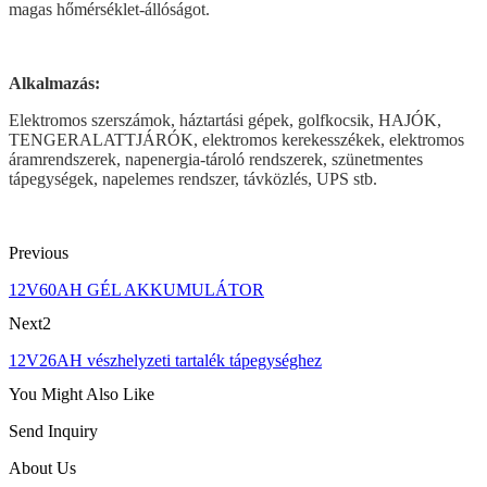
magas hőmérséklet-állóságot.
Alkalmazás:
Elektromos szerszámok, háztartási gépek, golfkocsik, HAJÓK,
TENGERALATTJÁRÓK, elektromos kerekesszékek, elektromos
áramrendszerek, napenergia-tároló rendszerek, szünetmentes
tápegységek, napelemes rendszer, távközlés, UPS stb.
Previous
12V60AH GÉL AKKUMULÁTOR
Next2
12V26AH vészhelyzeti tartalék tápegységhez
You Might Also Like
Send Inquiry
About Us