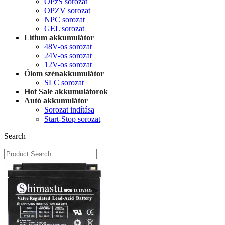
OPzS sorozat
OPZV sorozat
NPC sorozat
GEL sorozat
Lítium akkumulátor
48V-os sorozat
24V-os sorozat
12V-os sorozat
Ólom szénakkumulátor
SLC sorozat
Hot Sale akkumulátorok
Autó akkumulátor
Sorozat indítása
Start-Stop sorozat
Search