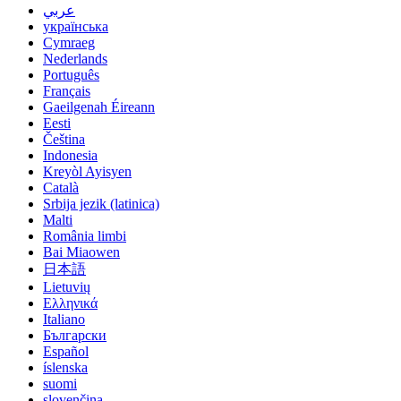
عربي
українська
Cymraeg
Nederlands
Português
Français
Gaeilgenah Éireann
Eesti
Čeština
Indonesia
Kreyòl Ayisyen
Català
Srbija jezik (latinica)
Malti
România limbi
Bai Miaowen
日本語
Lietuvių
Ελληνικά
Italiano
Български
Español
íslenska
suomi
slovenčina