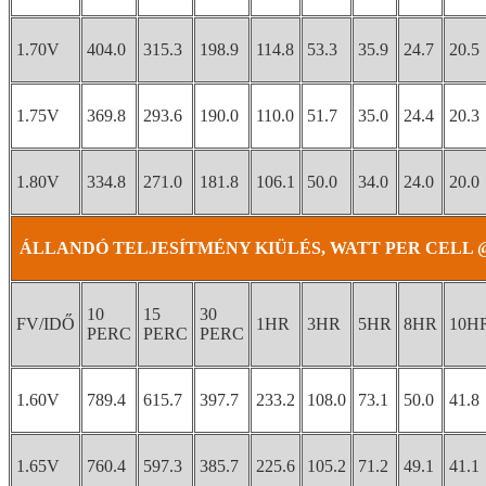
1.70V
404.0
315.3
198.9
114.8
53.3
35.9
24.7
20.5
1.75V
369.8
293.6
190.0
110.0
51.7
35.0
24.4
20.3
1.80V
334.8
271.0
181.8
106.1
50.0
34.0
24.0
20.0
ÁLLANDÓ TELJESÍTMÉNY KIÜLÉS, WATT PER CELL @ 
10
15
30
FV/IDŐ
1HR
3HR
5HR
8HR
10H
PERC
PERC
PERC
1.60V
789.4
615.7
397.7
233.2
108.0
73.1
50.0
41.8
1.65V
760.4
597.3
385.7
225.6
105.2
71.2
49.1
41.1