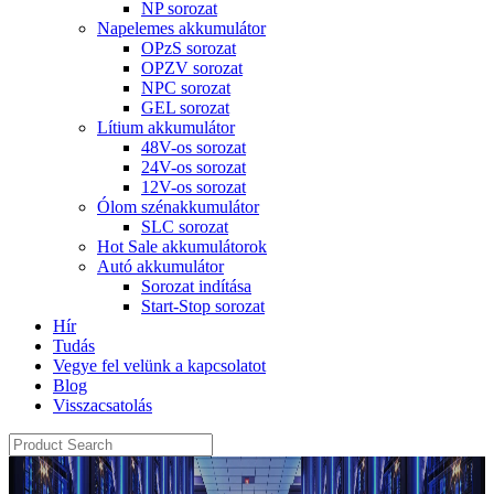
NP sorozat
Napelemes akkumulátor
OPzS sorozat
OPZV sorozat
NPC sorozat
GEL sorozat
Lítium akkumulátor
48V-os sorozat
24V-os sorozat
12V-os sorozat
Ólom szénakkumulátor
SLC sorozat
Hot Sale akkumulátorok
Autó akkumulátor
Sorozat indítása
Start-Stop sorozat
Hír
Tudás
Vegye fel velünk a kapcsolatot
Blog
Visszacsatolás