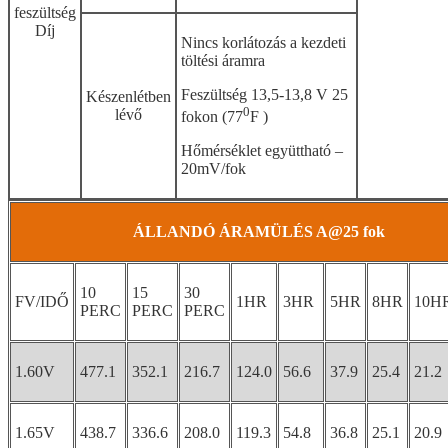
feszültség
Díj
Nincs korlátozás a kezdeti
töltési áramra
Feszültség 13,5-13,8 V 25
Készenlétben
0
lévő
fokon (77
F )
Hőmérséklet együttható –
20mV/fok
ÁLLANDÓ ÁRAMÜLÉS A@25 fok
10
15
30
FV/IDŐ
1HR
3HR
5HR
8HR
10H
PERC
PERC
PERC
1.60V
477.1
352.1
216.7
124.0
56.6
37.9
25.4
21.2
1.65V
438.7
336.6
208.0
119.3
54.8
36.8
25.1
20.9