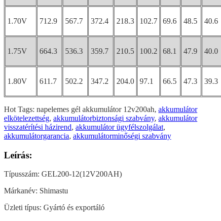
1.70V
712.9
567.7
372.4
218.3
102.7
69.6
48.5
40.6
1.75V
664.3
536.3
359.7
210.5
100.2
68.1
47.9
40.0
1.80V
611.7
502.2
347.2
204.0
97.1
66.5
47.3
39.3
Hot Tags: napelemes gél akkumulátor 12v200ah,
akkumulátor
elkötelezettség
,
akkumulátorbiztonsági szabvány
,
akkumulátor
visszatérítési házirend
,
akkumulátor ügyfélszolgálat
,
akkumulátorgarancia
,
akkumulátorminőségi szabvány
Leírás:
Típusszám: GEL200-12(12V200AH)
Márkanév: Shimastu
Üzleti típus: Gyártó és exportáló