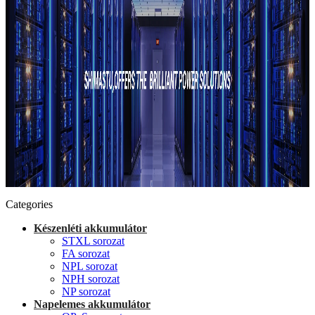
Categories
Készenléti akkumulátor
STXL sorozat
FA sorozat
NPL sorozat
NPH sorozat
NP sorozat
Napelemes akkumulátor