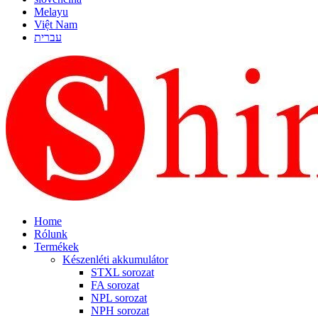
Melayu
Việt Nam
עברית
Home
Rólunk
Termékek
Készenléti akkumulátor
STXL sorozat
FA sorozat
NPL sorozat
NPH sorozat