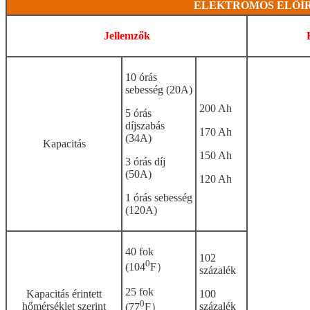
ELEKTROMOS ELŐÍ
Jellemzők
10 órás
sebesség (20A)
200 Ah
5 órás
díjszabás
170 Ah
(34A)
Kapacitás
150 Ah
3 órás díj
(50A)
120 Ah
1 órás sebesség
(120A)
40 fok
102
0
(104
F）
százalék
25 fok
Kapacitás érintett
100
0
hőmérséklet szerint
százalék
(77
F）