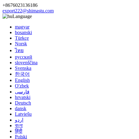
+8676023136186
export222@shimastu.com
Language
magyar
bosanski
Türkçe
Norsk
ไทย
русский
slovenščina
Svenska
한국어
English
O'zbek
فارسی
hrvatski
Deutsch
dansk
Latviešu
اردو
বাংলা
हिंदी
Polski