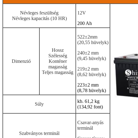
Névleges feszültség
12V
Névleges kapacitás (10 HR)
200 Ah
522±2mm
(20,55 hüvelyk)
Hossz
240±2 mm
Szélesség
(9,45 hüvelyk)
Dimenzió
Konténer
magasság
219±2 mm
Teljes magasság
(8,62 hüvelyk)
223±2 mm
(8,78 hüvelyk)
kb. 61,2 kg
Súly
(134,92 font)
Csavar-anyás
terminál
Szabványos terminál