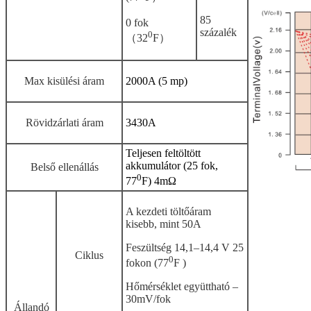
85
0 fok
százalék
0
（32
F）
Max kisülési áram
2000A (5 mp)
Rövidzárlati áram
3430A
Teljesen feltöltött
akkumulátor (25 fok,
Belső ellenállás
0
77
F) 4mΩ
A kezdeti töltőáram
kisebb, mint 50A
Feszültség 14,1–14,4 V 25
Ciklus
0
fokon (77
F )
Hőmérséklet együttható –
30mV/fok
Állandó