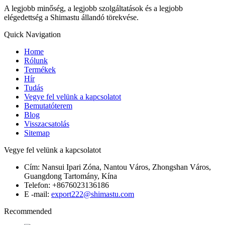
A legjobb minőség, a legjobb szolgáltatások és a legjobb
elégedettség a Shimastu állandó törekvése.
Quick Navigation
Home
Rólunk
Termékek
Hír
Tudás
Vegye fel velünk a kapcsolatot
Bemutatóterem
Blog
Visszacsatolás
Sitemap
Vegye fel velünk a kapcsolatot
Cím: Nansui Ipari Zóna, Nantou Város, Zhongshan Város,
Guangdong Tartomány, Kína
Telefon: +8676023136186
E -mail:
export222@shimastu.com
Recommended