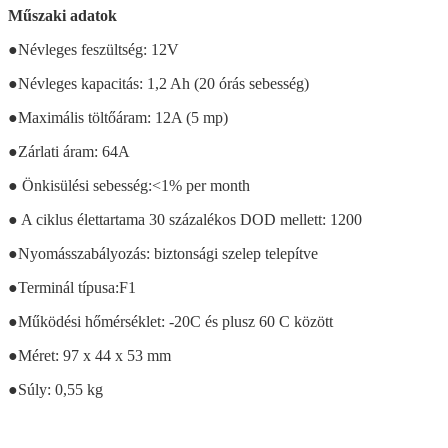
Műszaki adatok
●Névleges feszültség: 12V
●Névleges kapacitás: 1,2 Ah (20 órás sebesség)
●Maximális töltőáram: 12A (5 mp)
●Zárlati áram: 64A
● Önkisülési sebesség:<1% per month
● A ciklus élettartama 30 százalékos DOD mellett: 1200
●Nyomásszabályozás: biztonsági szelep telepítve
●Terminál típusa:F1
●Működési hőmérséklet: -20C és plusz 60 C között
●Méret: 97 x 44 x 53 mm
●Súly: 0,55 kg