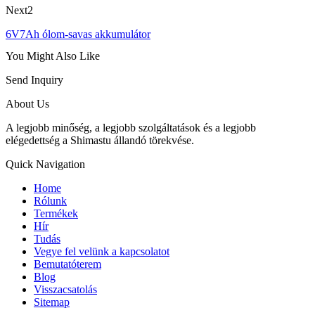
Next2
6V7Ah ólom-savas akkumulátor
You Might Also Like
Send Inquiry
About Us
A legjobb minőség, a legjobb szolgáltatások és a legjobb
elégedettség a Shimastu állandó törekvése.
Quick Navigation
Home
Rólunk
Termékek
Hír
Tudás
Vegye fel velünk a kapcsolatot
Bemutatóterem
Blog
Visszacsatolás
Sitemap