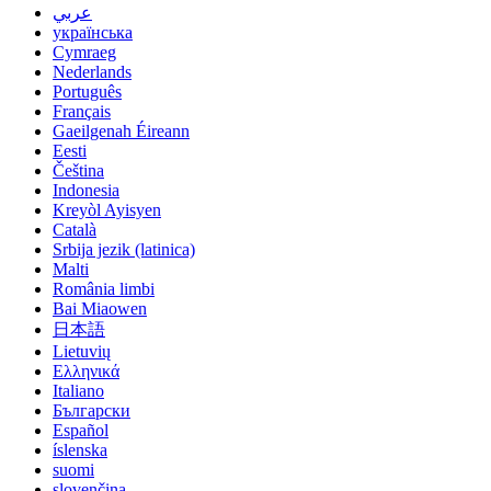
عربي
українська
Cymraeg
Nederlands
Português
Français
Gaeilgenah Éireann
Eesti
Čeština
Indonesia
Kreyòl Ayisyen
Català
Srbija jezik (latinica)
Malti
România limbi
Bai Miaowen
日本語
Lietuvių
Ελληνικά
Italiano
Български
Español
íslenska
suomi
slovenčina