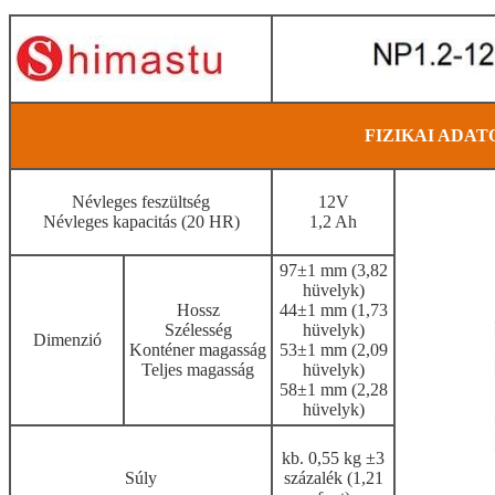
FIZIKAI ADAT
Névleges feszültség
12V
Névleges kapacitás (20 HR)
1,2 Ah
97±1 mm (3,82
hüvelyk)
Hossz
44±1 mm (1,73
Szélesség
hüvelyk)
Dimenzió
Konténer magasság
53±1 mm (2,09
Teljes magasság
hüvelyk)
58±1 mm (2,28
hüvelyk)
kb. 0,55 kg ±3
Súly
százalék (1,21