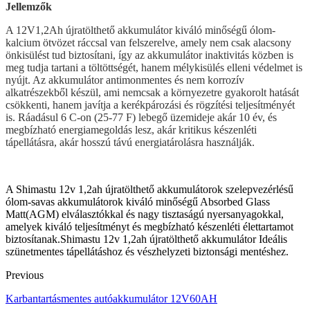
Jellemzők
A 12V1,2Ah újratölthető akkumulátor kiváló minőségű ólom-
kalcium ötvözet ráccsal van felszerelve, amely nem csak alacsony
önkisülést tud biztosítani, így az akkumulátor inaktivitás közben is
meg tudja tartani a töltöttségét, hanem mélykisülés elleni védelmet is
nyújt. Az akkumulátor antimonmentes és nem korrozív
alkatrészekből készül, ami nemcsak a környezetre gyakorolt ​​hatását
csökkenti, hanem javítja a kerékpározási és rögzítési teljesítményét
is. Ráadásul 6 C-on (25-77 F) lebegő üzemideje akár 10 év, és
megbízható energiamegoldás lesz, akár kritikus készenléti
tápellátásra, akár hosszú távú energiatárolásra használják.
A Shimastu 12v 1,2ah újratölthető akkumulátorok szelepvezérlésű
ólom-savas akkumulátorok kiváló minőségű Absorbed Glass
Matt(AGM) elválasztókkal és nagy tisztaságú nyersanyagokkal,
amelyek kiváló teljesítményt és megbízható készenléti élettartamot
biztosítanak.Shimastu 12v 1,2ah újratölthető akkumulátor Ideális
szünetmentes tápellátáshoz és vészhelyzeti biztonsági mentéshez.
Previous
Karbantartásmentes autóakkumulátor 12V60AH