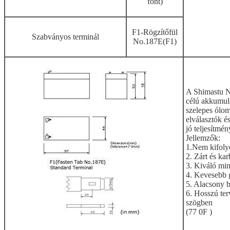
font)
F1-Rögzítőfül
Szabványos terminál
No.187E(F1)
A Shimastu 
célú akkumulá
szelepes ólo
elválasztók é
jó teljesítmé
Jellemzők:
1.Nem kifoly
2. Zárt és ka
3. Kiváló mi
4. Kevesebb 
5. Alacsony b
6. Hosszú ter
szögben
(77 0F )­