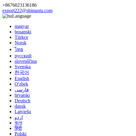
+8676023136186
export222@shimastu.com
Language
magyar
bosanski
Türkçe
Norsk
ไทย
русский
slovenščina
Svenska
한국어
English
O'zbek
فارسی
hrvatski
Deutsch
dansk
Latviešu
اردو
বাংলা
हिंदी
Polski