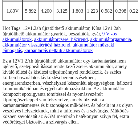
1.80V
5.892
4.200
3.125
1.803
1.223
0.582
0.398
0.2
Hot Tags: 12v1.2ah újratölthető akkumulátor, Kína 12v1.2ah
újratölthető akkumulátor gyártók, beszállítók, gyár,
9 V -os
akkumulátorok
,
akkumulátorcsere -házirend
,
akkumulátorgarancia
,
akkumulátor visszatérítési házirend
,
akkumulátor műszaki
támogatás
,
karbantartás nélküli akkumulátorok
Ez a 12V1,2Ah újratölthető akkumulátor egy karbantartást nem
igénylő, szelepbeállítással rendelkező zselés akkumulátor, amely
kiváló töltési és kisütési teljesítménnyel rendelkezik, és széles
körben használatos távközlési berendezésekben,
energiarendszerben, vészhelyzeti készenléti tápegységben, hálózati
kommunikációban és egyéb alkalmazásokban. Az akkumulátor
kompozit epoxigyanta tömítéssel és nyomásvezérelt
kipufogószeleppel van felszerelve, amely biztosítja a
karbantartásmentes és biztonságos működést, és búcsút int az olyan
veszélyes helyzeteknek, mint a túlfolyás és a szivárgás. Működés
közben savoldatát az AGM membrán hatékonyan szívja fel, extra
védőréteget biztosítva a szivárgás ellen.