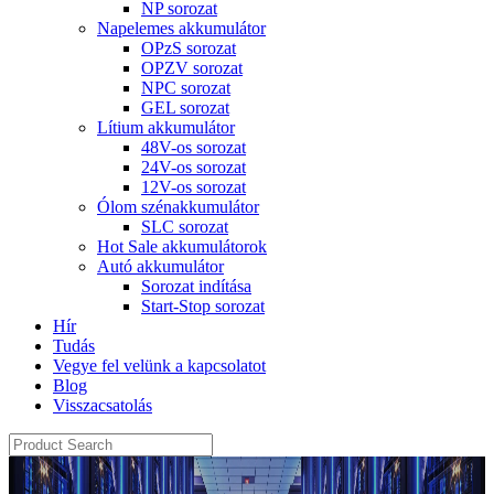
NP sorozat
Napelemes akkumulátor
OPzS sorozat
OPZV sorozat
NPC sorozat
GEL sorozat
Lítium akkumulátor
48V-os sorozat
24V-os sorozat
12V-os sorozat
Ólom szénakkumulátor
SLC sorozat
Hot Sale akkumulátorok
Autó akkumulátor
Sorozat indítása
Start-Stop sorozat
Hír
Tudás
Vegye fel velünk a kapcsolatot
Blog
Visszacsatolás