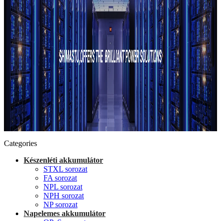
Categories
Készenléti akkumulátor
STXL sorozat
FA sorozat
NPL sorozat
NPH sorozat
NP sorozat
Napelemes akkumulátor