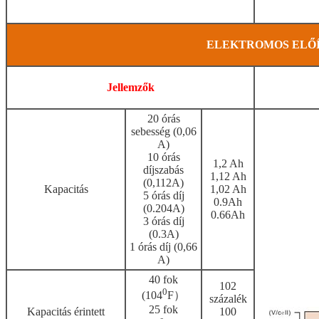
ELEKTROMOS ELŐ
Jellemzők
20 órás
sebesség (0,06
A)
10 órás
1,2 Ah
díjszabás
1,12 Ah
(0,112A)
Kapacitás
1,02 Ah
5 órás díj
0.9Ah
(0.204A)
0.66Ah
3 órás díj
(0.3A)
1 órás díj (0,66
A)
40 fok
102
0
(104
F）
százalék
25 fok
Kapacitás érintett
100