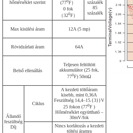
0
hőmérséklet szerint
százalék
(77
F）
85
0 fok
százalék
0
（32
F）
Max kisülési áram
12A (5 mp)
Rövidzárlati áram
64A
Teljesen feltöltött
akkumulátor (25 fok,
Belső ellenállás
0
77
F) 50mΩ
A kezdeti töltőáram
kisebb, mint 0,36A
Feszültség 14,4–15.{3}}V
Ciklus
0
25 fokon (77
F )
Hőmérséklet együttható –
Állandó
30mV/fok
feszültség
Nincs korlátozás a kezdeti
Díj
töltési áramra