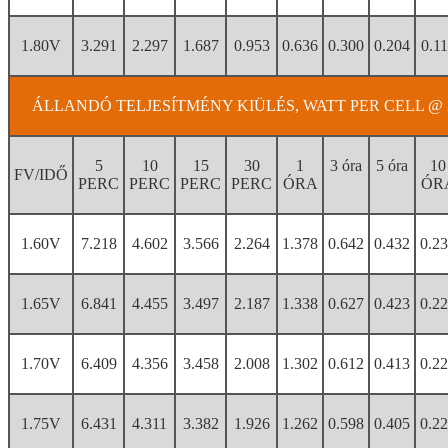
1.80V
3.291
2.297
1.687
0.953
0.636
0.300
0.204
0.1
ÁLLANDÓ TELJESÍTMÉNY KIÜLÉS, WATT PER CELL @ 2
5
10
15
30
1
3 óra
5 óra
10
FV/IDŐ
PERC
PERC
PERC
PERC
ÓRA
ÓR
1.60V
7.218
4.602
3.566
2.264
1.378
0.642
0.432
0.2
1.65V
6.841
4.455
3.497
2.187
1.338
0.627
0.423
0.2
1.70V
6.409
4.356
3.458
2.008
1.302
0.612
0.413
0.2
1.75V
6.431
4.311
3.382
1.926
1.262
0.598
0.405
0.2