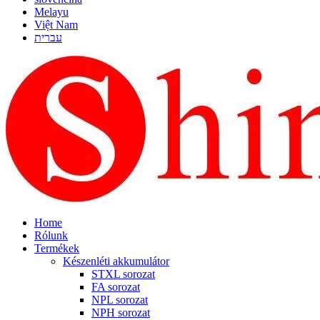
Melayu
Việt Nam
עברית
Home
Rólunk
Termékek
Készenléti akkumulátor
STXL sorozat
FA sorozat
NPL sorozat
NPH sorozat