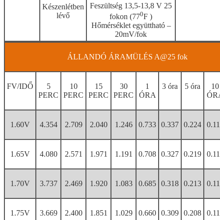
Feszültség 13,5-13,8 V 25
Készenlétben
0
lévő
fokon (77
F )
Hőmérséklet együttható –
20mV/fok
ÁLLANDÓ ÁRAMÜLÉS A@25 fok
FV/IDŐ
5
10
15
30
1
3 óra
5 óra
10
PERC
PERC
PERC
PERC
ÓRA
ÓR
1.60V
4.354
2.709
2.040
1.246
0.733
0.337
0.224
0.1
1.65V
4.080
2.571
1.971
1.191
0.708
0.327
0.219
0.1
1.70V
3.737
2.469
1.920
1.083
0.685
0.318
0.213
0.1
1.75V
3.669
2.400
1.851
1.029
0.660
0.309
0.208
0.1