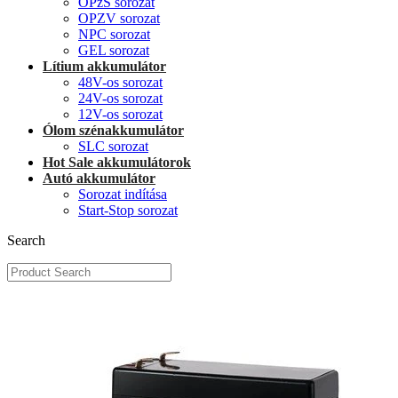
OPzS sorozat
OPZV sorozat
NPC sorozat
GEL sorozat
Lítium akkumulátor
48V-os sorozat
24V-os sorozat
12V-os sorozat
Ólom szénakkumulátor
SLC sorozat
Hot Sale akkumulátorok
Autó akkumulátor
Sorozat indítása
Start-Stop sorozat
Search