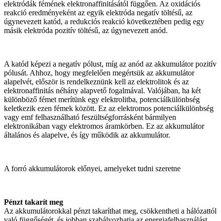
elektródák fémének elektronaffinitásától függően. Az oxidációs
reakció eredményeként az egyik elektróda negatív töltésű, az
úgynevezett katód, a redukciós reakció következtében pedig egy
másik elektróda pozitív töltésű, az úgynevezett anód.
A katód képezi a negatív pólust, míg az anód az akkumulátor pozitív
pólusát. Ahhoz, hogy megfelelően megértsük az akkumulátor
alapelvét, először is rendelkeznünk kell az elektrolitok és az
elektronaffinitás néhány alapvető fogalmával. Valójában, ha két
különböző fémet merítünk egy elektrolitba, potenciálkülönbség
keletkezik ezen fémek között. Ez az elektromos potenciálkülönbség
vagy emf felhasználható feszültségforrásként bármilyen
elektronikában vagy elektromos áramkörben. Ez az akkumulátor
általános és alapelve, és így működik az akkumulátor.
A forró akkumulátorok előnyei, amelyeket tudni szeretne
Pénzt takarít meg
Az akkumulátorokkal pénzt takaríthat meg, csökkentheti a hálózattól
való függőségét, és jobban szabályozhatja az energiafelhasználást.