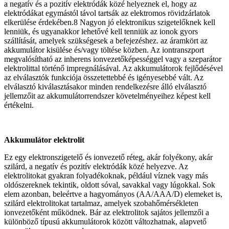
a negatív és a pozitív elektródák közé helyeznek el, hogy az
elektródákat egymástól távol tartsák az elektromos rövidzárlatok
elkerülése érdekében.8 Nagyon jó elektronikus szigetelőknek kell
lenniük, és ugyanakkor lehetővé kell tenniük az ionok gyors
szállítását, amelyek szükségesek a befejezéshez. az áramkört az
akkumulátor kisülése és/vagy töltése közben. Az iontranszport
megvalósítható az inherens ionvezetőképességgel vagy a szeparátor
elektrolittal történő impregnálásával. Az akkumulátorok fejlődésével
az elválasztók funkciója összetettebbé és igényesebbé vált. Az
elválasztó kiválasztásakor minden rendelkezésre álló elválasztó
jellemzőit az akkumulátorrendszer követelményeihez képest kell
értékelni.
Akkumulátor elektrolit
Ez egy elektronszigetelő és ionvezető réteg, akár folyékony, akár
szilárd, a negatív és pozitív elektródák közé helyezve. Az
elektrolitokat gyakran folyadékoknak, például víznek vagy más
oldószereknek tekintik, oldott sóval, savakkal vagy lúgokkal. Sok
elem azonban, beleértve a hagyományos (AA/AAA/D) elemeket is,
szilárd elektrolitokat tartalmaz, amelyek szobahőmérsékleten
ionvezetőként működnek. Bár az elektrolitok sajátos jellemzői a
különböző típusú akkumulátorok között változhatnak, alapvető