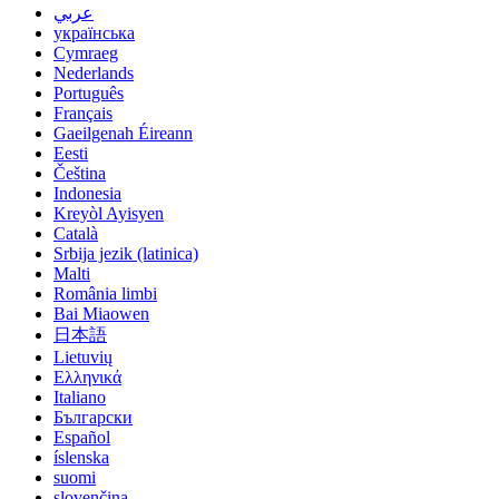
عربي
українська
Cymraeg
Nederlands
Português
Français
Gaeilgenah Éireann
Eesti
Čeština
Indonesia
Kreyòl Ayisyen
Català
Srbija jezik (latinica)
Malti
România limbi
Bai Miaowen
日本語
Lietuvių
Ελληνικά
Italiano
Български
Español
íslenska
suomi
slovenčina