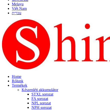
Melayu
Việt Nam
עברית
Home
Rólunk
Termékek
Készenléti akkumulátor
STXL sorozat
FA sorozat
NPL sorozat
NPH sorozat