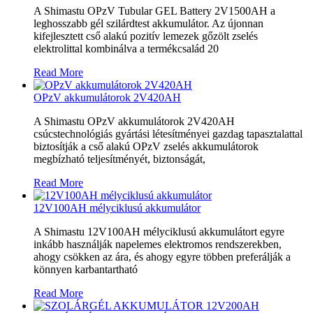
A Shimastu OPzV Tubular GEL Battery 2V1500AH a
leghosszabb gél szilárdtest akkumulátor. Az újonnan
kifejlesztett cső alakú pozitív lemezek gőzölt zselés
elektrolittal kombinálva a termékcsalád 20
Read More
OPzV akkumulátorok 2V420AH
A Shimastu OPzV akkumulátorok 2V420AH
csúcstechnológiás gyártási létesítményei gazdag tapasztalattal
biztosítják a cső alakú OPzV zselés akkumulátorok
megbízható teljesítményét, biztonságát,
Read More
12V100AH ​​mélyciklusú akkumulátor
A Shimastu 12V100AH ​​mélyciklusú akkumulátort egyre
inkább használják napelemes elektromos rendszerekben,
ahogy csökken az ára, és ahogy egyre többen preferálják a
könnyen karbantartható
Read More