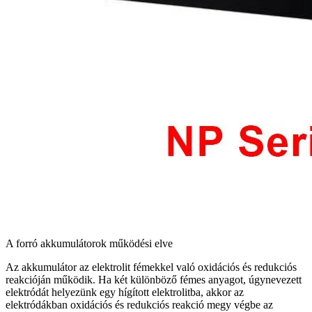
A forró akkumulátorok működési elve
Az akkumulátor az elektrolit fémekkel való oxidációs és redukciós
reakcióján működik. Ha két különböző fémes anyagot, úgynevezett
elektródát helyezünk egy hígított elektrolitba, akkor az
elektródákban oxidációs és redukciós reakció megy végbe az