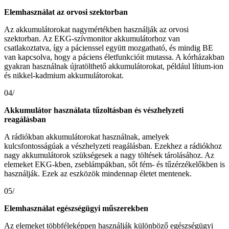
Elemhasználat az orvosi szektorban
Az akkumulátorokat nagymértékben használják az orvosi
szektorban. Az EKG-szívmonitor akkumulátorhoz van
csatlakoztatva, így a pácienssel együtt mozgatható, és mindig BE
van kapcsolva, hogy a páciens életfunkcióit mutassa. A kórházakban
gyakran használnak újratölthető akkumulátorokat, például lítium-ion
és nikkel-kadmium akkumulátorokat.
04/
Akkumulátor használata tűzoltásban és vészhelyzeti
reagálásban
A rádiókban akkumulátorokat használnak, amelyek
kulcsfontosságúak a vészhelyzeti reagálásban. Ezekhez a rádiókhoz
nagy akkumulátorok szükségesek a nagy töltések tárolásához. Az
elemeket EKG-kben, zseblámpákban, sőt fém- és tűzérzékelőkben is
használják. Ezek az eszközök mindennap életet mentenek.
05/
Elemhasználat egészségügyi műszerekben
Az elemeket többféleképpen használják különböző egészségügyi