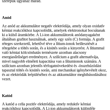
szerepük ugyanaz marad.
Anód
Az anód az akkumulátor negatív elektródája, amely olyan oxidatív
kémiai reakciókhoz kapcsolódik, amelyek elektronokat bocsátanak
ki a külső áramkörbe. A Li-ion akkumulátorok anódanyagaként
általában grafitot használnak, amely egy szén (C) formája. A grafit
réteges szerkezetű, lehetővé téve a lítium-ionok beillesztését a
rétegekbe a töltés során, és a kisütés során a kinyerést. A lítiummal
való kémiai kölcsönhatás természete azonban alacsony
energiasűrűséget eredményez. A szilícium a grafit alternatívája,
mivel nagyobb elméleti kapacitása van a lítiumionok számára. A
szilícium azonban jelentős térfogatnövekedést és -összehúzódást
tapasztal töltés és kisütés során, ami mechanikai igénybevételt okoz,
és az elektródák leépüléséhez és az akkumulátor meghibásodásához
vezet.
Katód
A katód a cella pozitív elektródája, amely reduktív kémiai
reakciókhoz kapcsolódik. A Li-ion akkumulátorok különféle