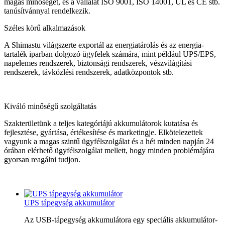
magas minőségét, és a vállalat ISO 9001, ISO 14001, UL és CE stb.
tanúsítvánnyal rendelkezik.
Széles körű alkalmazások
A Shimastu világszerte exportál az energiatárolás és az energia-
tartalék iparban dolgozó ügyfelek számára, mint például UPS/EPS,
napelemes rendszerek, biztonsági rendszerek, vészvilágítási
rendszerek, távközlési rendszerek, adatközpontok stb.
Kiváló minőségű szolgáltatás
Szakterületünk a teljes kategóriájú akkumulátorok kutatása és
fejlesztése, gyártása, értékesítése és marketingje. Elkötelezettek
vagyunk a magas szintű ügyfélszolgálat és a hét minden napján 24
órában elérhető ügyfélszolgálat mellett, hogy minden problémájára
gyorsan reagálni tudjon.
UPS tápegység akkumulátor
Az USB-tápegység akkumulátora egy speciális akkumulátor-