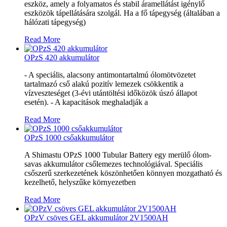
eszköz, amely a folyamatos és stabil áramellátást igénylő
eszközök tápellátására szolgál. Ha a fő tápegység (általában a
hálózati tápegység)
Read More
OPzS 420 akkumulátor
- A speciális, alacsony antimontartalmú ólomötvözetet
tartalmazó cső alakú pozitív lemezek csökkentik a
vízveszteséget (3-évi utántöltési időközök úszó állapot
esetén). - A kapacitások meghaladják a
Read More
OPzS 1000 csőakkumulátor
A Shimastu OPzS 1000 Tubular Battery egy merülő ólom-
savas akkumulátor csőlemezes technológiával. Speciális
csőszerű szerkezetének köszönhetően könnyen mozgatható és
kezelhető, helyszűke környezetben
Read More
OPzV csöves GEL akkumulátor 2V1500AH