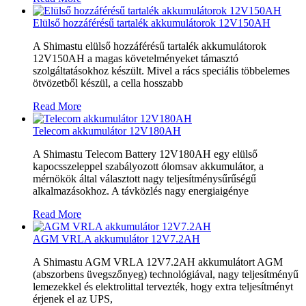
Elülső hozzáférésű tartalék akkumulátorok 12V150AH
A Shimastu elülső hozzáférésű tartalék akkumulátorok
12V150AH a magas követelményeket támasztó
szolgáltatásokhoz készült. Mivel a rács speciális többelemes
ötvözetből készül, a cella hosszabb
Read More
Telecom akkumulátor 12V180AH
A Shimastu Telecom Battery 12V180AH egy elülső
kapocsszeleppel szabályozott ólomsav akkumulátor, a
mérnökök által választott nagy teljesítménysűrűségű
alkalmazásokhoz. A távközlés nagy energiaigénye
Read More
AGM VRLA akkumulátor 12V7.2AH
A Shimastu AGM VRLA 12V7.2AH akkumulátort AGM
(abszorbens üvegszőnyeg) technológiával, nagy teljesítményű
lemezekkel és elektrolittal tervezték, hogy extra teljesítményt
érjenek el az UPS,