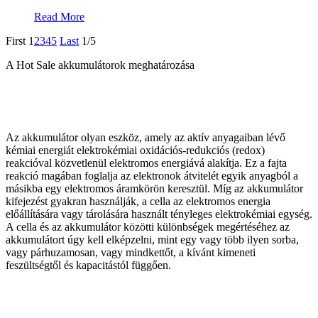
Read More
First
1
2
3
4
5
Last
1/5
A Hot Sale akkumulátorok meghatározása
Az akkumulátor olyan eszköz, amely az aktív anyagaiban lévő
kémiai energiát elektrokémiai oxidációs-redukciós (redox)
reakcióval közvetlenül elektromos energiává alakítja. Ez a fajta
reakció magában foglalja az elektronok átvitelét egyik anyagból a
másikba egy elektromos áramkörön keresztül. Míg az akkumulátor
kifejezést gyakran használják, a cella az elektromos energia
előállítására vagy tárolására használt tényleges elektrokémiai egység.
A cella és az akkumulátor közötti különbségek megértéséhez az
akkumulátort úgy kell elképzelni, mint egy vagy több ilyen sorba,
vagy párhuzamosan, vagy mindkettőt, a kívánt kimeneti
feszültségtől és kapacitástól függően.