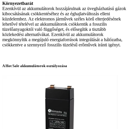
Környezetbarát
Ezenkívül az akkumulátorok hozzájárulnak az üvegházhatású gázok
kibocsátásának csökkentéséhez és az éghajlatváltozás elleni
küzdelemhez. Az elektromos járművek széles körű elterjedésének
lehetővé tételével az akkumulátorok csökkentik a fosszilis
tüzelőanyagoktól való függőséget, és elősegítik a tisztább
közlekedési alternatívákat. Ezenkívül az akkumulátorok
megkönnyítik a megújuló energiaforrások integrálását a hálózatba,
csökkentve a szennyező fosszilis tüzelésű erőművek iránti igényt.
A Hot Sale akkumulátorok osztályozása