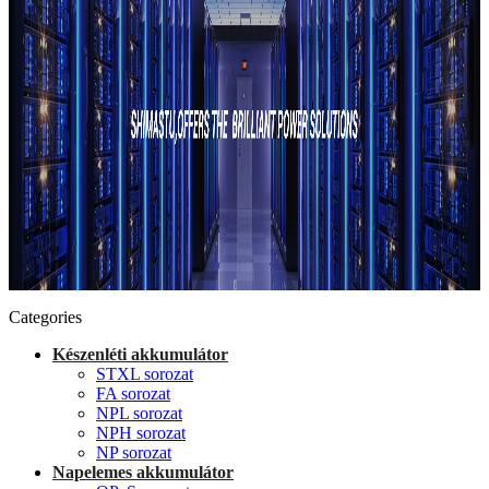
Categories
Készenléti akkumulátor
STXL sorozat
FA sorozat
NPL sorozat
NPH sorozat
NP sorozat
Napelemes akkumulátor