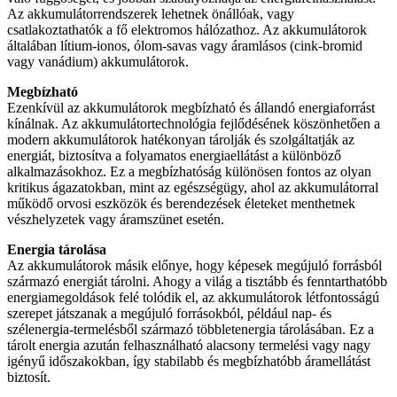
Az akkumulátorrendszerek lehetnek önállóak, vagy
csatlakoztathatók a fő elektromos hálózathoz. Az akkumulátorok
általában lítium-ionos, ólom-savas vagy áramlásos (cink-bromid
vagy vanádium) akkumulátorok.
Megbízható
Ezenkívül az akkumulátorok megbízható és állandó energiaforrást
kínálnak. Az akkumulátortechnológia fejlődésének köszönhetően a
modern akkumulátorok hatékonyan tárolják és szolgáltatják az
energiát, biztosítva a folyamatos energiaellátást a különböző
alkalmazásokhoz. Ez a megbízhatóság különösen fontos az olyan
kritikus ágazatokban, mint az egészségügy, ahol az akkumulátorral
működő orvosi eszközök és berendezések életeket menthetnek
vészhelyzetek vagy áramszünet esetén.
Energia tárolása
Az akkumulátorok másik előnye, hogy képesek megújuló forrásból
származó energiát tárolni. Ahogy a világ a tisztább és fenntarthatóbb
energiamegoldások felé tolódik el, az akkumulátorok létfontosságú
szerepet játszanak a megújuló forrásokból, például nap- és
szélenergia-termelésből származó többletenergia tárolásában. Ez a
tárolt energia azután felhasználható alacsony termelési vagy nagy
igényű időszakokban, így stabilabb és megbízhatóbb áramellátást
biztosít.