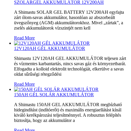
SZOLÁRGÉL AKKUMULÁTOR 12V200AH
A Shimastu SOLAR GEL BATTERY 12V200AH egyfajta
zárt ólom-savas akkumulátor, hasonlóan az abszorbeált
üvegszőnyeg (AGM) akkumulátorokhoz. Mivel „zártak”, a
zselés akkumulátorok vízszintjét nem kell
Read More
12V120AH GÉL AKKUMULÁTOR
Shimastu 12V120AH GEL AKKUMULÁTOR teljesen zárt
és vízmentes karbantartás, nincs savas gáz és környezetbarát.
Elfogadta a kolloid elektrolit technológiát, elkerülve a savas
oldat sűrűségi rétegződési
Read More
150AH GÉL SOLÁR AKKUMULÁTOR
A Shimastu 150AH GEL AKKUMULÁTOR megbízható
hidegindítást (indítóerőt) és maximális energiaellátást kínál
kiváló kerékpározási teljesítménnyel. A robusztus felépítés
biztosítja, hogy az akkumulátor a
Read More