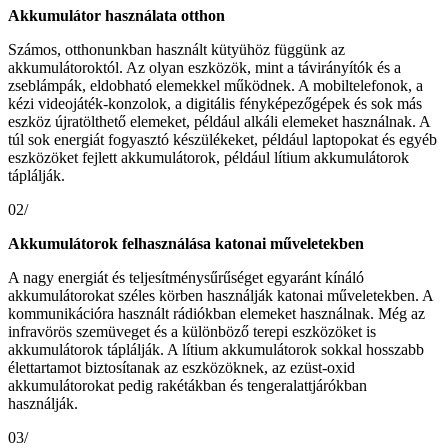
Akkumulátor használata otthon
Számos, otthonunkban használt kütyühöz függünk az
akkumulátoroktól. Az olyan eszközök, mint a távirányítók és a
zseblámpák, eldobható elemekkel működnek. A mobiltelefonok, a
kézi videojáték-konzolok, a digitális fényképezőgépek és sok más
eszköz újratölthető elemeket, például alkáli elemeket használnak. A
túl sok energiát fogyasztó készülékeket, például laptopokat és egyéb
eszközöket fejlett akkumulátorok, például lítium akkumulátorok
táplálják.
02/
Akkumulátorok felhasználása katonai műveletekben
A nagy energiát és teljesítménysűrűséget egyaránt kínáló
akkumulátorokat széles körben használják katonai műveletekben. A
kommunikációra használt rádiókban elemeket használnak. Még az
infravörös szemüveget és a különböző terepi eszközöket is
akkumulátorok táplálják. A lítium akkumulátorok sokkal hosszabb
élettartamot biztosítanak az eszközöknek, az ezüst-oxid
akkumulátorokat pedig rakétákban és tengeralattjárókban
használják.
03/