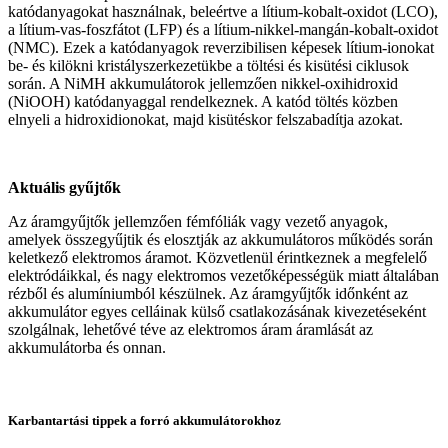
katódanyagokat használnak, beleértve a lítium-kobalt-oxidot (LCO),
a lítium-vas-foszfátot (LFP) és a lítium-nikkel-mangán-kobalt-oxidot
(NMC). Ezek a katódanyagok reverzibilisen képesek lítium-ionokat
be- és kilökni kristályszerkezetükbe a töltési és kisütési ciklusok
során. A NiMH akkumulátorok jellemzően nikkel-oxihidroxid
(NiOOH) katódanyaggal rendelkeznek. A katód töltés közben
elnyeli a hidroxidionokat, majd kisütéskor felszabadítja azokat.
Aktuális gyűjtők
Az áramgyűjtők jellemzően fémfóliák vagy vezető anyagok,
amelyek összegyűjtik és elosztják az akkumulátoros működés során
keletkező elektromos áramot. Közvetlenül érintkeznek a megfelelő
elektródáikkal, és nagy elektromos vezetőképességük miatt általában
rézből és alumíniumból készülnek. Az áramgyűjtők időnként az
akkumulátor egyes celláinak külső csatlakozásának kivezetéseként
szolgálnak, lehetővé téve az elektromos áram áramlását az
akkumulátorba és onnan.
Karbantartási tippek a forró akkumulátorokhoz