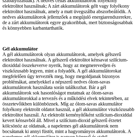
szabályozásúak). A nedves cellás akkumulátorok folyékony
elektrolitot használnak; A zárt akkumulátorok gélt vagy folyékony
elektrolitot használnak, amely a matt üvegszálba abszorbeálódik. A
nedves akkumulátorok jellemzőek a megújuló energiarendszerekre,
de a zárt akkumulátorok egyre gyakoribbak, mert biztonságosabbak
és könnyebben karbantarthatók.
Gél akkumulátor
A gél akkumulátorok olyan akkumulátorok, amelyek gélszerű
elektrolitot használnak. A gélszerű elektrolitot kénsavat szilícium-
dioxiddal összekeverve nyerik, hogy az megmerevedjen és
viszkózusabb legyen, mint a folyadék. A gél akkumulátorokat
megfelelően úgy tervezték meg, hogy megoldjanak bizonyos
problémákat, amelyekkel a népszerű nedves ólom-savas
akkumulátorok használata során találkozhat. Bár a gél
akkumulátorok sok hasonlóságot mutatnak az ólom-savas
akkumulátorokkal a tervezés és a működési elvek tekintetében, az
összetevőikben különböznek. Míg az ólom-savas akkumulátor
folyékony elektrolit oldatot használ, a gél akkumulátor viszkózusabb
elektrolitot használ. Az elektrolit keményítőként szilícium-dioxiddal
kevert kénsavból áll. Mivel a szilícium-dioxid gélszerű érzetet
kölcsönöz az oldatnak, a napelemes gél akkumulátorok nem
bocsátanak ki annyi füstöt, mint a hagyományos akkumulátorok. A
napelemes gél akkumulátor is nagyon könnyű és stabil.