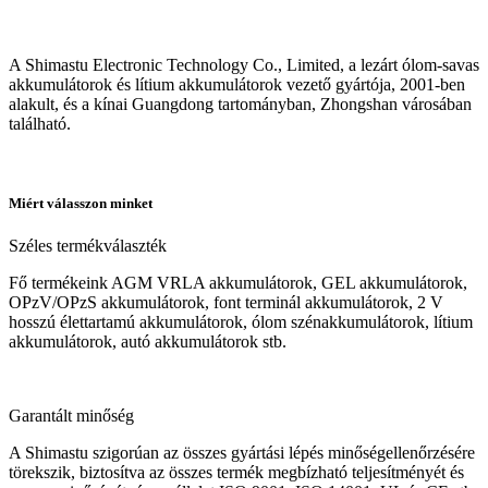
A Shimastu Electronic Technology Co., Limited, a lezárt ólom-savas
akkumulátorok és lítium akkumulátorok vezető gyártója, 2001-ben
alakult, és a kínai Guangdong tartományban, Zhongshan városában
található.
Miért válasszon minket
Széles termékválaszték
Fő termékeink AGM VRLA akkumulátorok, GEL akkumulátorok,
OPzV/OPzS akkumulátorok, font terminál akkumulátorok, 2 V
hosszú élettartamú akkumulátorok, ólom szénakkumulátorok, lítium
akkumulátorok, autó akkumulátorok stb.
Garantált minőség
A Shimastu szigorúan az összes gyártási lépés minőségellenőrzésére
törekszik, biztosítva az összes termék megbízható teljesítményét és