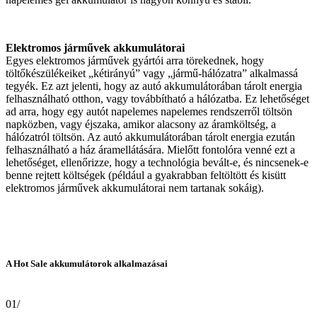
Elektromos járművek akkumulátorai
Egyes elektromos járművek gyártói arra törekednek, hogy
töltőkészülékeiket „kétirányú” vagy „jármű-hálózatra” alkalmassá
tegyék. Ez azt jelenti, hogy az autó akkumulátorában tárolt energia
felhasználható otthon, vagy továbbítható a hálózatba. Ez lehetőséget
ad arra, hogy egy autót napelemes napelemes rendszerről töltsön
napközben, vagy éjszaka, amikor alacsony az áramköltség, a
hálózatról töltsön. Az autó akkumulátorában tárolt energia ezután
felhasználható a ház áramellátására. Mielőtt fontolóra venné ezt a
lehetőséget, ellenőrizze, hogy a technológia bevált-e, és nincsenek-e
benne rejtett költségek (például a gyakrabban feltöltött és kisütt
elektromos járművek akkumulátorai nem tartanak sokáig).
A Hot Sale akkumulátorok alkalmazásai
01/