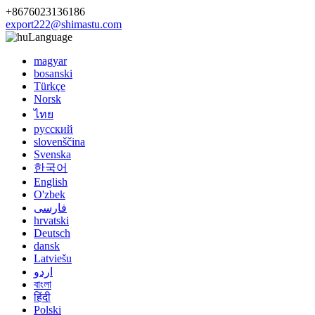
+8676023136186
export222@shimastu.com
Language
magyar
bosanski
Türkçe
Norsk
ไทย
русский
slovenščina
Svenska
한국어
English
O'zbek
فارسی
hrvatski
Deutsch
dansk
Latviešu
اردو
বাংলা
हिंदी
Polski