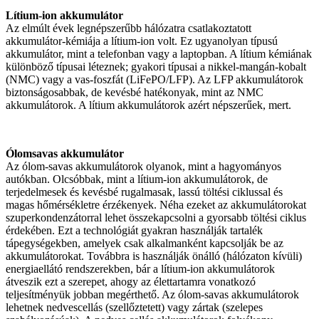
Lítium-ion akkumulátor
Az elmúlt évek legnépszerűbb hálózatra csatlakoztatott
akkumulátor-kémiája a lítium-ion volt. Ez ugyanolyan típusú
akkumulátor, mint a telefonban vagy a laptopban. A lítium kémiának
különböző típusai léteznek; gyakori típusai a nikkel-mangán-kobalt
(NMC) vagy a vas-foszfát (LiFePO/LFP). Az LFP akkumulátorok
biztonságosabbak, de kevésbé hatékonyak, mint az NMC
akkumulátorok. A lítium akkumulátorok azért népszerűek, mert.
Ólomsavas akkumulátor
Az ólom-savas akkumulátorok olyanok, mint a hagyományos
autókban. Olcsóbbak, mint a lítium-ion akkumulátorok, de
terjedelmesek és kevésbé rugalmasak, lassú töltési ciklussal és
magas hőmérsékletre érzékenyek. Néha ezeket az akkumulátorokat
szuperkondenzátorral lehet összekapcsolni a gyorsabb töltési ciklus
érdekében. Ezt a technológiát gyakran használják tartalék
tápegységekben, amelyek csak alkalmanként kapcsolják be az
akkumulátorokat. Továbbra is használják önálló (hálózaton kívüli)
energiaellátó rendszerekben, bár a lítium-ion akkumulátorok
átveszik ezt a szerepet, ahogy az élettartamra vonatkozó
teljesítményük jobban megérthető. Az ólom-savas akkumulátorok
lehetnek nedvescellás (szellőztetett) vagy zártak (szelepes