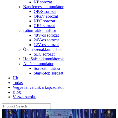
NP sorozat
Napelemes akkumulátor
OPzS sorozat
OPZV sorozat
NPC sorozat
GEL sorozat
Lítium akkumulátor
48V-os sorozat
24V-os sorozat
12V-os sorozat
Ólom szénakkumulátor
SLC sorozat
Hot Sale akkumulátorok
Autó akkumulátor
Sorozat indítása
Start-Stop sorozat
Hír
Tudás
Vegye fel velünk a kapcsolatot
Blog
Visszacsatolás