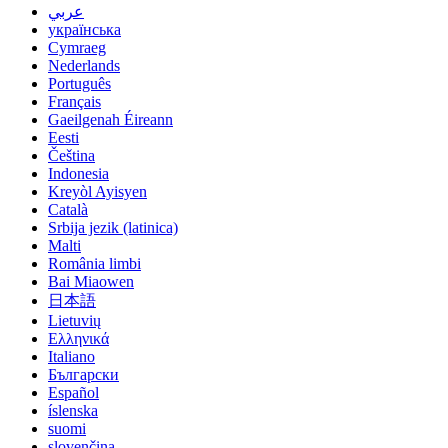
عربي
українська
Cymraeg
Nederlands
Português
Français
Gaeilgenah Éireann
Eesti
Čeština
Indonesia
Kreyòl Ayisyen
Català
Srbija jezik (latinica)
Malti
România limbi
Bai Miaowen
日本語
Lietuvių
Ελληνικά
Italiano
Български
Español
íslenska
suomi
slovenčina