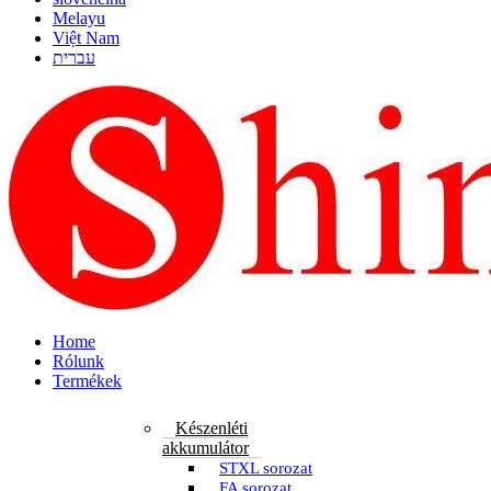
Melayu
Việt Nam
עברית
Home
Rólunk
Termékek
Készenléti
akkumulátor
STXL sorozat
FA sorozat