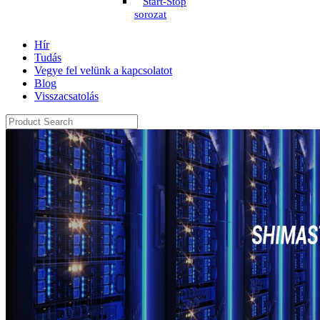
Start-Stop
sorozat
Hír
Tudás
Vegye fel velünk a kapcsolatot
Blog
Visszacsatolás