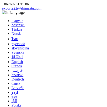
+8676023136186
export222@shimastu.com
Language
magyar
bosanski
Türkçe
Norsk
ไทย
русский
slovenščina
Svenska
한국어
English
O'zbek
فارسی
hrvatski
Deutsch
dansk
Latviešu
اردو
বাংলা
हिंदी
Polski