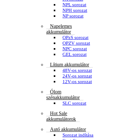
NPL sorozat
NPH sorozat
NP sorozat
Napelemes
akkumulátor
OPzS sorozat
OPZV sorozat
NPC sorozat
GEL sorozat
Lítium akkumulátor
48V-os sorozat
24V-os sorozat
12V-os sorozat
Ólom
szénakkumulátor
SLC sorozat
Hot Sale
akkumulátorok
Autó akkumulátor
Sorozat indítása