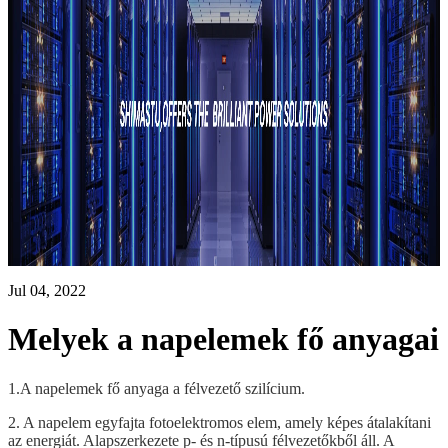
Jul 04, 2022
Melyek a napelemek fő anyagai
1.A napelemek fő anyaga a félvezető szilícium.
2. A napelem egyfajta fotoelektromos elem, amely képes átalakítani
az energiát. Alapszerkezete p- és n-típusú félvezetőkből áll. A