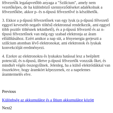
félvezetők legalapvetőbb anyaga a "Szilícium", amely nem
vezetőképes, de ha különböző szennyeződéseket adalékolnak a
félvezetőkbe, akkor p- és n-típusú félvezetővé is készíthetők.
3. Ekkor a p-típusú félvezetőnek van egy lyuk (a p-típusú félvezető
eggyel kevesebb negatív töltésű elektronnal rendelkezik, ami eggyel
több pozitív töltésnek tekinthető), és a p-típusú félvezető és az n-
típusú félvezetőnek van még egy szabad elektronja az áram
előállításához. Ezért amikor a nap süt, a fényenergia gerjeszti a
szilícium atomban lévő elektronokat, ami elektronok és lyukak
konvekcióját eredményezi.
4. Ezekre az elektronokra és lyukakra hatással lesz a beépített
potenciál, és n-típusú, illetve p-típusú félvezetők vonzzák őket, és
mindkét végén összegyűlnek. Jelenleg, ha a külső elektródákkal van
összekötve, hogy áramkört képezzenek, ez a napelemes
áramtermelés elve.
Previous
Különbség az akkumulátor és a lítium akkumulátor között
Next2