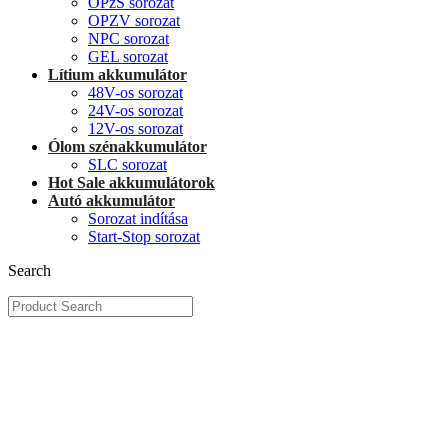
OPzS sorozat
OPZV sorozat
NPC sorozat
GEL sorozat
Lítium akkumulátor
48V-os sorozat
24V-os sorozat
12V-os sorozat
Ólom szénakkumulátor
SLC sorozat
Hot Sale akkumulátorok
Autó akkumulátor
Sorozat indítása
Start-Stop sorozat
Search