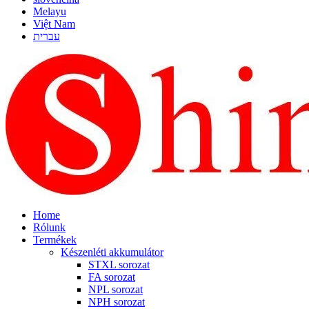
Melayu
Việt Nam
עברית
Home
Rólunk
Termékek
Készenléti akkumulátor
STXL sorozat
FA sorozat
NPL sorozat
NPH sorozat