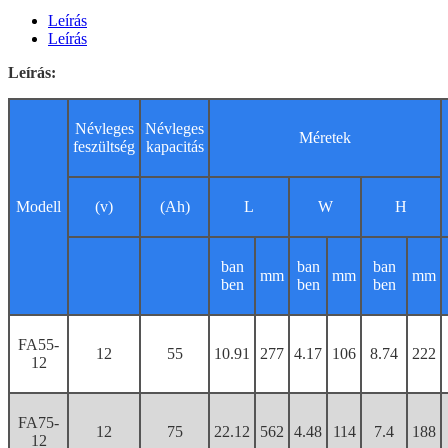
Leírás
Leírás
Leírás:
Névleges
Névleges
Méretek
feszültség
kapacitás
Modell
(v)
(Ah)
L
W
H
ban
ban
ban
mm
mm
mm
ben
ben
ben
FA55-
12
55
10.91
277
4.17
106
8.74
222
12
FA75-
12
75
22.12
562
4.48
114
7.4
188
12