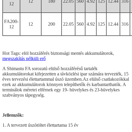
12
180
22.05
560
4.92
125
12.44
316
12
FA200-
12
200
22.05
560
4.92
125
12.44
316
12
Hot Tags: elöl hozzáférés biztonsági mentés akkumulátorok,
megszakítás nélküli erő
A Shimastu FA sorozatú elülső hozzáférésű tartalék
akkumulátorokat kifejezetten a távközlési ipar számára tervezték, 15
éves tervezési élettartammal úszó üzemben.Az elülső csatlakozókkal
ezek az akkumulátorok könnyen telepíthetők és karbantarthatók. A
terminálok méretei elférnek egy 19- hüvelykes és 23-hüvelykes
szabványos tápegység.
Jellemzők:
1. A tervezett úszótöltet élettartama 15 év