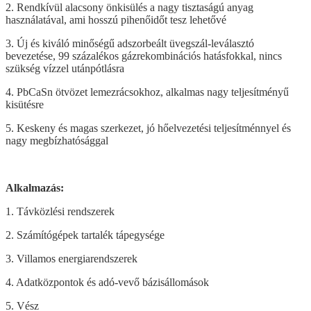
2. Rendkívül alacsony önkisülés a nagy tisztaságú anyag
használatával, ami hosszú pihenőidőt tesz lehetővé
3. Új és kiváló minőségű adszorbeált üvegszál-leválasztó
bevezetése, 99 százalékos gázrekombinációs hatásfokkal, nincs
szükség vízzel utánpótlásra
4. PbCaSn ötvözet lemezrácsokhoz, alkalmas nagy teljesítményű
kisütésre
5. Keskeny és magas szerkezet, jó hőelvezetési teljesítménnyel és
nagy megbízhatósággal
Alkalmazás:
1. Távközlési rendszerek
2. Számítógépek tartalék tápegysége
3. Villamos energiarendszerek
4. Adatközpontok és adó-vevő bázisállomások
5. Vész