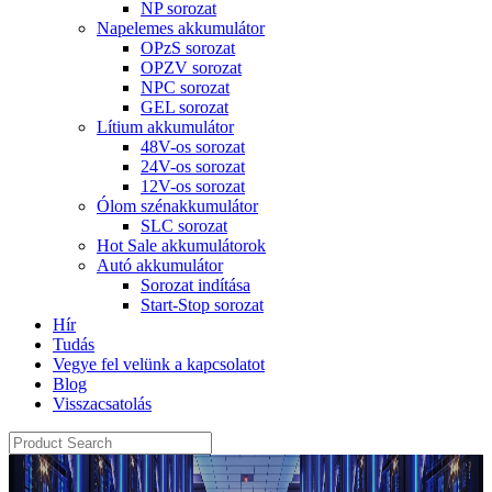
NP sorozat
Napelemes akkumulátor
OPzS sorozat
OPZV sorozat
NPC sorozat
GEL sorozat
Lítium akkumulátor
48V-os sorozat
24V-os sorozat
12V-os sorozat
Ólom szénakkumulátor
SLC sorozat
Hot Sale akkumulátorok
Autó akkumulátor
Sorozat indítása
Start-Stop sorozat
Hír
Tudás
Vegye fel velünk a kapcsolatot
Blog
Visszacsatolás