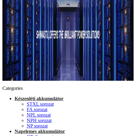
Categories
Készenléti akkumulátor
STXL sorozat
FA sorozat
NPL sorozat
NPH sorozat
NP sorozat
Napelemes akkumulátor