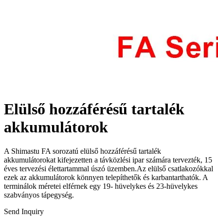
Elülső hozzáférésű tartalék
akkumulátorok
A Shimastu FA sorozatú elülső hozzáférésű tartalék
akkumulátorokat kifejezetten a távközlési ipar számára tervezték, 15
éves tervezési élettartammal úszó üzemben.Az elülső csatlakozókkal
ezek az akkumulátorok könnyen telepíthetők és karbantarthatók. A
terminálok méretei elférnek egy 19- hüvelykes és 23-hüvelykes
szabványos tápegység.
Send Inquiry