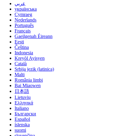
عربي
українська
Cymraeg
Nederlands
Português
Français
Gaeilgenah Éireann
Eesti
Čeština
Indonesia
Kreyòl Ayisyen
Català
Srbija jezik (latinica)
Malti
România limbi
Bai Miaowen
日本語
Lietuvių
Ελληνικά
Italiano
Български
Español
íslenska
suomi
slovenčina