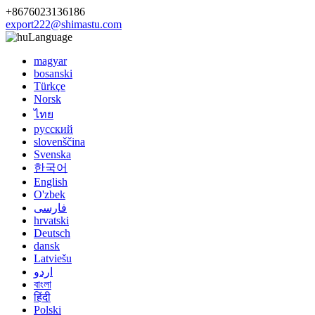
+8676023136186
export222@shimastu.com
Language
magyar
bosanski
Türkçe
Norsk
ไทย
русский
slovenščina
Svenska
한국어
English
O'zbek
فارسی
hrvatski
Deutsch
dansk
Latviešu
اردو
বাংলা
हिंदी
Polski