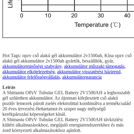
Hot Tags: opzv cső alakú gél akkumulátor 2v1500ah, Kína opzv cső
alakú gél akkumulátor 2v1500ah gyártók, beszállítók, gyár,
akkumulátorminőségi szabvány
,
akkumulátor műszaki támogatás
,
akkumulátor elkötelezettség
,
akkumulátor visszatérési házirend
,
akkumulátor felelősségvállalás
,
akkumulátorgarancia
Leírás
A Shimastu OPzV Tubular GEL Battery 2V1500AH a leghosszabb
gél szilárdtest akkumulátor. Az újonnan kifejlesztett cső alakú
pozitív lemezek párolt zselés elektrolittal kombinálva a termékcsalád
20 éves tervezési élettartamot és szuper nagy mélységű
kerékpározási képességeket kínál.
A Shimastu OPzV Tubular GEL Battery 2V1500AH távközlési
kültéri alkalmazásokhoz, megújuló energiarendszerekhez és más
zord környezeti alkalmazásokhoz ajánlott.