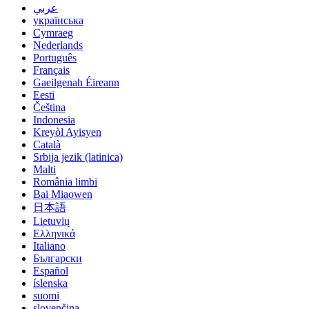
عربي
українська
Cymraeg
Nederlands
Português
Français
Gaeilgenah Éireann
Eesti
Čeština
Indonesia
Kreyòl Ayisyen
Català
Srbija jezik (latinica)
Malti
România limbi
Bai Miaowen
日本語
Lietuvių
Ελληνικά
Italiano
Български
Español
íslenska
suomi
slovenčina