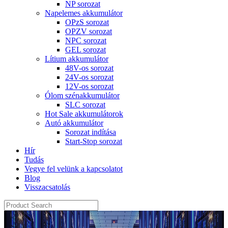
NP sorozat
Napelemes akkumulátor
OPzS sorozat
OPZV sorozat
NPC sorozat
GEL sorozat
Lítium akkumulátor
48V-os sorozat
24V-os sorozat
12V-os sorozat
Ólom szénakkumulátor
SLC sorozat
Hot Sale akkumulátorok
Autó akkumulátor
Sorozat indítása
Start-Stop sorozat
Hír
Tudás
Vegye fel velünk a kapcsolatot
Blog
Visszacsatolás