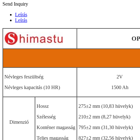
Send Inquiry
Leírás
Leírás
OP
Névleges feszültség
2V
Névleges kapacitás (10 HR)
1500 Ah
Hossz
275±2 mm (10,83 hüvelyk)
Szélesség
210±2 mm (8,27 hüvelyk)
Dimenzió
Konténer magasság
795±2 mm (31,30 hüvelyk)
Teljes magasság
827±2 mm (32,56 hüvelyk)