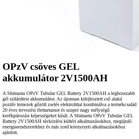
OPzV csöves GEL
akkumulátor 2V1500AH
A Shimastu OPzV Tubular GEL Battery 2V1500AH a leghosszabb
gél szilárdtest akkumulátor. Az újonnan kifejlesztett cső alakú
pozitív lemezek gőzölt zselés elektrolittal kombinálva a termékcsalád
20 éves tervezési élettartamot és szuper nagy mélységű
kerékpározási képességeket kínál. A Shimastu OPzV Tubular GEL
Battery 2V1500AH távközlési kültéri alkalmazásokhoz, megújuló
energiarendszerekhez és más zord környezeti alkalmazásokhoz
ajánlott.