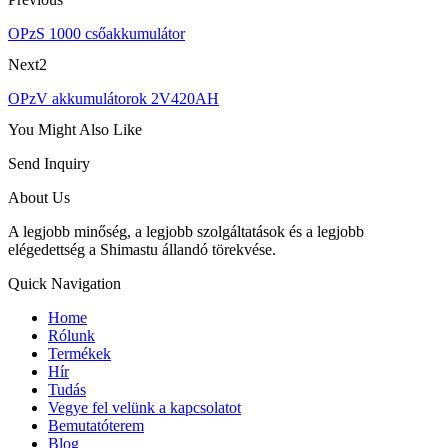
OPzS 1000 csőakkumulátor
Next2
OPzV akkumulátorok 2V420AH
You Might Also Like
Send Inquiry
About Us
A legjobb minőség, a legjobb szolgáltatások és a legjobb
elégedettség a Shimastu állandó törekvése.
Quick Navigation
Home
Rólunk
Termékek
Hír
Tudás
Vegye fel velünk a kapcsolatot
Bemutatóterem
Blog