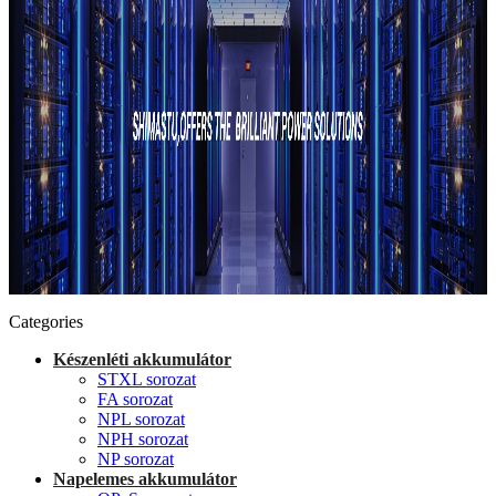
Categories
Készenléti akkumulátor
STXL sorozat
FA sorozat
NPL sorozat
NPH sorozat
NP sorozat
Napelemes akkumulátor