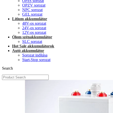
OPzS sorozat
OPZV sorozat
NPC sorozat
GEL sorozat
Lítium akkumulátor
48V-os sorozat
24V-os sorozat
12V-os sorozat
Ólom szénakkumulátor
SLC sorozat
Hot Sale akkumulátorok
Autó akkumulátor
Sorozat indítása
Start-Stop sorozat
Search