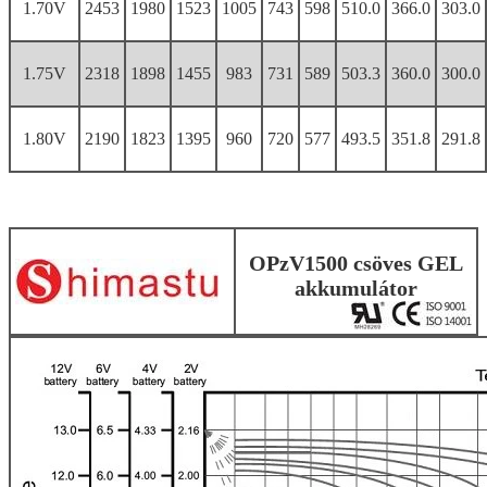
1.70V
2453
1980
1523
1005
743
598
510.0
366.0
303.0
1.75V
2318
1898
1455
983
731
589
503.3
360.0
300.0
1.80V
2190
1823
1395
960
720
577
493.5
351.8
291.8
OPzV1500 csöves GEL
akkumulátor