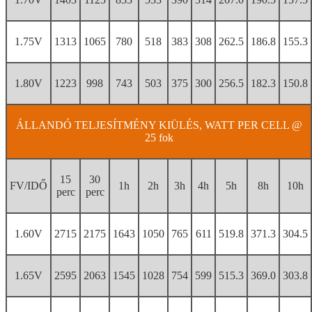
1.75V
1313
1065
780
518
383
308
262.5
186.8
155.3
1.80V
1223
998
743
503
375
300
256.5
182.3
150.8
ÁLLANDÓ TELJESÍTMÉNY KIÜLÉS, WATT PER CELL @
25 fok
15
30
FV/IDŐ
1h
2h
3h
4h
5h
8h
10h
perc
perc
1.60V
2715
2175
1643
1050
765
611
519.8
371.3
304.5
1.65V
2595
2063
1545
1028
754
599
515.3
369.0
303.8