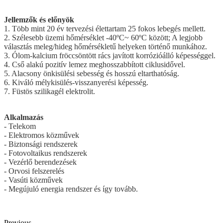
Jellemzők és előnyök
1. Több mint 20 év tervezési élettartam 25 fokos lebegés mellett.
2. Szélesebb üzemi hőmérséklet -40ºC~ 60ºC között; A legjobb
választás meleg/hideg hőmérsékletű helyeken történő munkához.
3. Ólom-kalcium fröccsöntött rács javított korrózióálló képességgel.
4. Cső alakú pozitív lemez meghosszabbított ciklusidővel.
5. Alacsony önkisülési sebesség és hosszú eltarthatóság.
6. Kiváló mélykisülés-visszanyerési képesség.
7. Füstös szilikagél elektrolit.
Alkalmazás
- Telekom
- Elektromos közművek
- Biztonsági rendszerek
- Fotovoltaikus rendszerek
- Vezérlő berendezések
- Orvosi felszerelés
- Vasúti közművek
- Megújuló energia rendszer és így tovább.
Previous