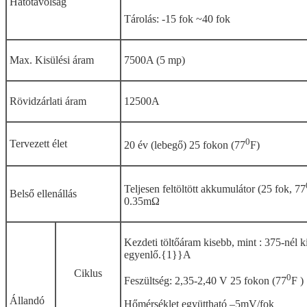
Hatótávolság
Tárolás: -15 fok ~40 fok
Max. Kisülési áram
7500A (5 mp)
Rövidzárlati áram
12500A
0
Tervezett élet
20 év (lebegő) 25 fokon (77
F)
Teljesen feltöltött akkumulátor (25 fok, 77
Belső ellenállás
0.35mΩ
Kezdeti töltőáram kisebb, mint : 375-nél 
egyenlő.{1}}A
Ciklus
0
Feszültség: 2,35-2,40 V 25 fokon (77
F )
Állandó
Hőmérséklet együttható –5mV/fok