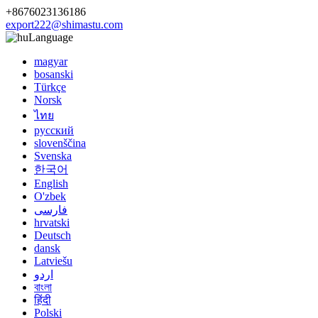
+8676023136186
export222@shimastu.com
Language
magyar
bosanski
Türkçe
Norsk
ไทย
русский
slovenščina
Svenska
한국어
English
O'zbek
فارسی
hrvatski
Deutsch
dansk
Latviešu
اردو
বাংলা
हिंदी
Polski