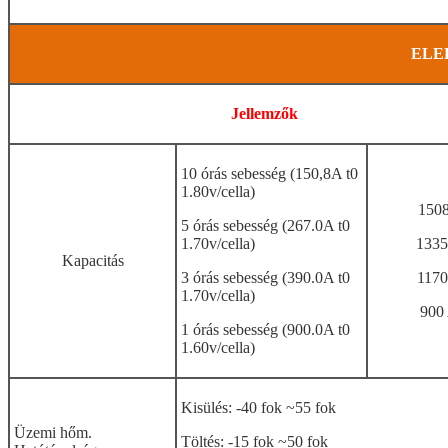
ELE
Jellemzők
10 órás sebesség (150,8A t0
1.80v/cella)
150
5 órás sebesség (267.0A t0
1.70v/cella)
1335
Kapacitás
3 órás sebesség (390.0A t0
1170
1.70v/cella)
900
1 órás sebesség (900.0A t0
1.60v/cella)
Kisülés: -40 fok ~55 fok
Üzemi hőm.
Töltés: -15 fok ~50 fok