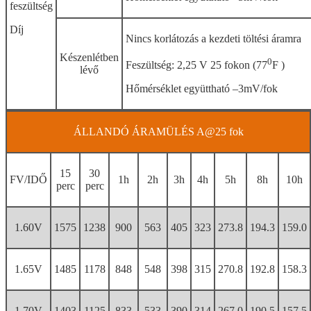
feszültség
Díj
Nincs korlátozás a kezdeti töltési áramra
Készenlétben
0
Feszültség: 2,25 V 25 fokon (77
F )
lévő
Hőmérséklet együttható –3mV/fok
ÁLLANDÓ ÁRAMÜLÉS A@25 fok
15
30
FV/IDŐ
1h
2h
3h
4h
5h
8h
10h
perc
perc
1.60V
1575
1238
900
563
405
323
273.8
194.3
159.0
1.65V
1485
1178
848
548
398
315
270.8
192.8
158.3
1.70V
1403
1125
833
533
390
314
267.0
190.5
157.5