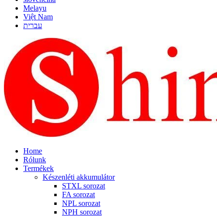
Melayu
Việt Nam
עברית
Home
Rólunk
Termékek
Készenléti akkumulátor
STXL sorozat
FA sorozat
NPL sorozat
NPH sorozat