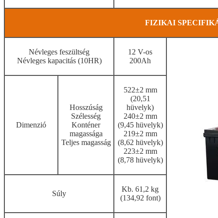
FIZIKAI SPECIFIK
Névleges feszültség
12 V-os
Névleges kapacitás (10HR)
200Ah
522±2 mm
(20,51
Hosszúság
hüvelyk)
Szélesség
240±2 mm
Dimenzió
Konténer
(9,45 hüvelyk)
magassága
219±2 mm
Teljes magasság
(8,62 hüvelyk)
223±2 mm
(8,78 hüvelyk)
Kb. 61,2 kg
Súly
(134,92 font)