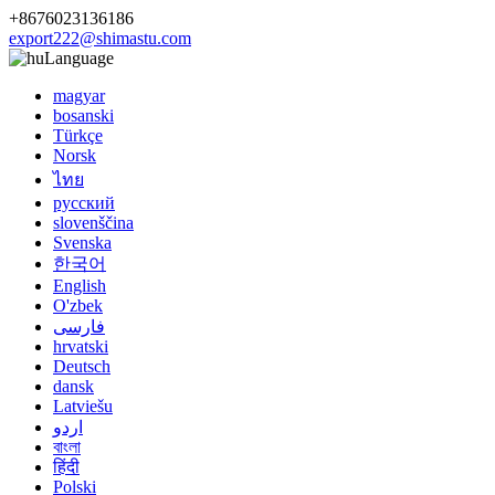
+8676023136186
export222@shimastu.com
Language
magyar
bosanski
Türkçe
Norsk
ไทย
русский
slovenščina
Svenska
한국어
English
O'zbek
فارسی
hrvatski
Deutsch
dansk
Latviešu
اردو
বাংলা
हिंदी
Polski