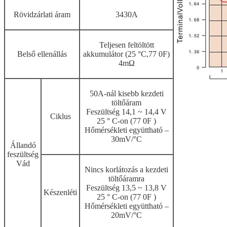
Rövidzárlati áram
3430A
Teljesen feltöltött
Belső ellenállás
akkumulátor (25 °C,77 0F)
4mΩ
50A-nál kisebb kezdeti
töltőáram
Feszültség 14,1 ~ 14,4 V
Ciklus
25 ° C-on (77 0F )
Hőmérsékleti együttható –
30mV/°C
Állandó
feszültség
Vád
Nincs korlátozás a kezdeti
töltőáramra
Feszültség 13,5 ~ 13,8 V
Készenléti
25 ° C-on (77 0F )
Hőmérsékleti együttható –
20mV/°C