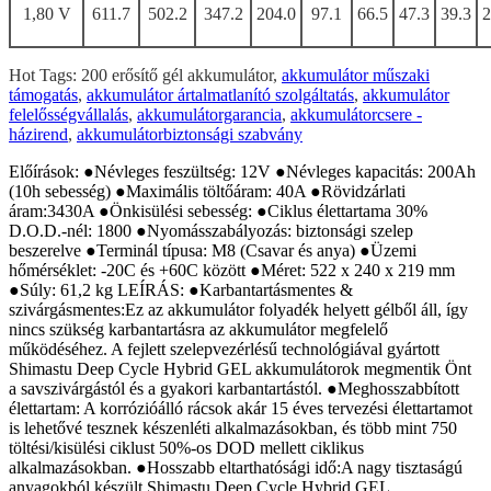
1,80 V
611.7
502.2
347.2
204.0
97.1
66.5
47.3
39.3
2
Hot Tags: 200 erősítő gél akkumulátor,
akkumulátor műszaki
támogatás
,
akkumulátor ártalmatlanító szolgáltatás
,
akkumulátor
felelősségvállalás
,
akkumulátorgarancia
,
akkumulátorcsere -
házirend
,
akkumulátorbiztonsági szabvány
Előírások: ●Névleges feszültség: 12V ●Névleges kapacitás: 200Ah
(10h sebesség) ●Maximális töltőáram: 40A ●Rövidzárlati
áram:3430A ●Önkisülési sebesség: ●Ciklus élettartama 30%
D.O.D.-nél: 1800 ●Nyomásszabályozás: biztonsági szelep
beszerelve ●Terminál típusa: M8 (Csavar és anya) ●Üzemi
hőmérséklet: -20C és +60C között ●Méret: 522 x 240 x 219 mm
●Súly: 61,2 kg LEÍRÁS: ●Karbantartásmentes &
szivárgásmentes:Ez az akkumulátor folyadék helyett gélből áll, így
nincs szükség karbantartásra az akkumulátor megfelelő
működéséhez. A fejlett szelepvezérlésű technológiával gyártott
Shimastu Deep Cycle Hybrid GEL akkumulátorok megmentik Önt
a savszivárgástól és a gyakori karbantartástól. ●Meghosszabbított
élettartam: A korrózióálló rácsok akár 15 éves tervezési élettartamot
is lehetővé tesznek készenléti alkalmazásokban, és több mint 750
töltési/kisülési ciklust 50%-os DOD mellett ciklikus
alkalmazásokban. ●Hosszabb eltarthatósági idő:A nagy tisztaságú
anyagokból készült Shimastu Deep Cycle Hybrid GEL