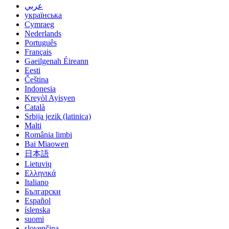
عربي
українська
Cymraeg
Nederlands
Português
Français
Gaeilgenah Éireann
Eesti
Čeština
Indonesia
Kreyòl Ayisyen
Català
Srbija jezik (latinica)
Malti
România limbi
Bai Miaowen
日本語
Lietuvių
Ελληνικά
Italiano
Български
Español
íslenska
suomi
slovenčina