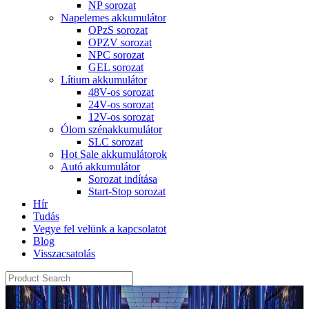
NP sorozat
Napelemes akkumulátor
OPzS sorozat
OPZV sorozat
NPC sorozat
GEL sorozat
Lítium akkumulátor
48V-os sorozat
24V-os sorozat
12V-os sorozat
Ólom szénakkumulátor
SLC sorozat
Hot Sale akkumulátorok
Autó akkumulátor
Sorozat indítása
Start-Stop sorozat
Hír
Tudás
Vegye fel velünk a kapcsolatot
Blog
Visszacsatolás