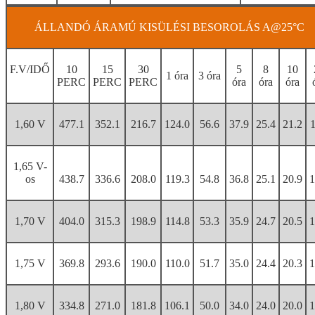
ÁLLANDÓ ÁRAMÚ KISÜLÉSI BESOROLÁS A@25°C
F.V/IDŐ
10
15
30
5
8
10
1 óra
3 óra
PERC
PERC
PERC
óra
óra
óra
1,60 V
477.1
352.1
216.7
124.0
56.6
37.9
25.4
21.2
1
1,65 V-
os
438.7
336.6
208.0
119.3
54.8
36.8
25.1
20.9
1
1,70 V
404.0
315.3
198.9
114.8
53.3
35.9
24.7
20.5
1
1,75 V
369.8
293.6
190.0
110.0
51.7
35.0
24.4
20.3
1
1,80 V
334.8
271.0
181.8
106.1
50.0
34.0
24.0
20.0
1