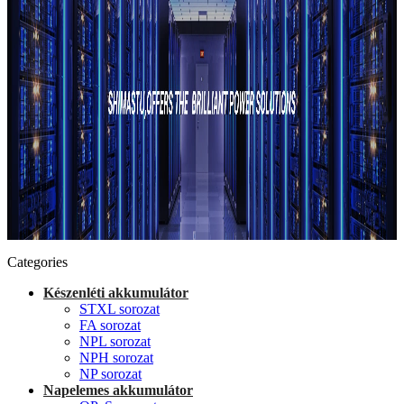
Categories
Készenléti akkumulátor
STXL sorozat
FA sorozat
NPL sorozat
NPH sorozat
NP sorozat
Napelemes akkumulátor