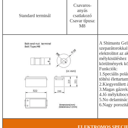
Csavaros-
anyás
Standard terminál
csatlakozó
Csavar típusa:
M8
A Shimastu Gel 
szeparátorokkal 
elektrolitot az 
mélykisüléshez
körülmények köz
Funkciók:
1.Speciális polá
töltési élettart
2.Kiegyenlített
3.Magas gázrek
4.Jó mélykibocsá
5.No delamináci
6.Nagy porozitá
ELEKTROMOS SPECIF