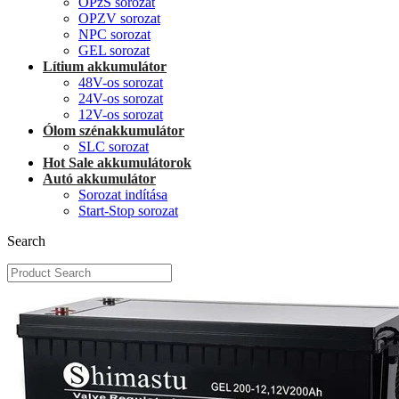
OPzS sorozat
OPZV sorozat
NPC sorozat
GEL sorozat
Lítium akkumulátor
48V-os sorozat
24V-os sorozat
12V-os sorozat
Ólom szénakkumulátor
SLC sorozat
Hot Sale akkumulátorok
Autó akkumulátor
Sorozat indítása
Start-Stop sorozat
Search