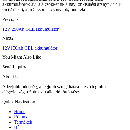
akkumulátorok 3% alá csökkentik a havi önkisülési arányt 77 ° F -
on (25 ° C), ami 5-ször alacsonyabb, mint elá
Previous
12V 250Ah GEL akkumulátor
Next2
12V150Ah GEL akkumulátor
You Might Also Like
Send Inquiry
About Us
A legjobb minőség, a legjobb szolgáltatások és a legjobb
elégedettség a Shimastu állandó törekvése.
Quick Navigation
Home
Rólunk
Termékek
Hír