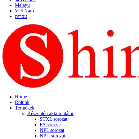
Melayu
Việt Nam
עברית
Home
Rólunk
Termékek
Készenléti akkumulátor
STXL sorozat
FA sorozat
NPL sorozat
NPH sorozat