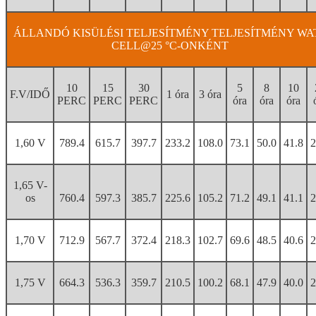
ÁLLANDÓ KISÜLÉSI TELJESÍTMÉNY TELJESÍTMÉNY WA
CELL@25 °C-ONKÉNT
10
15
30
5
8
10
F.V/IDŐ
1 óra
3 óra
PERC
PERC
PERC
óra
óra
óra
1,60 V
789.4
615.7
397.7
233.2
108.0
73.1
50.0
41.8
2
1,65 V-
os
760.4
597.3
385.7
225.6
105.2
71.2
49.1
41.1
2
1,70 V
712.9
567.7
372.4
218.3
102.7
69.6
48.5
40.6
2
1,75 V
664.3
536.3
359.7
210.5
100.2
68.1
47.9
40.0
2